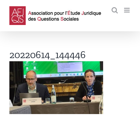
Passer
au
contenu
20220614_144446