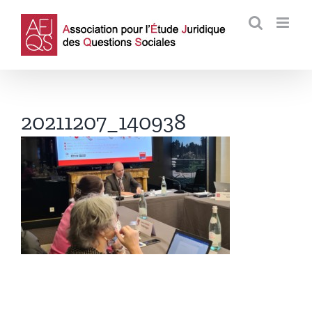
Passer
au
contenu
20211207_140938